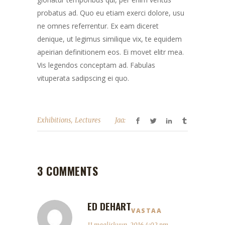
probatus ad. Quo eu etiam exerci dolore, usu
ne omnes referrentur. Ex eam diceret
denique, ut legimus similique vix, te equidem
apeirian definitionem eos. Ei movet elitr mea.
Vis legendos conceptam ad. Fabulas
vituperata sadipscing ei quo.
,
Exhibitions
Lectures
Jaa:
3 COMMENTS
ED DEHART
VASTAA
11 maaliskuun, 2016 4:02 pm