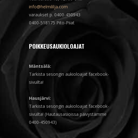
info@helmililja.com
varaukset p. 0400-450943
0400-518175 Pito-Piiat
POIKKEUSAUKIOLOAJAT
Mäntsälä:
Tarkista sesongin aukioloajat facebook-
sivuilta!
Hausjärvi:
Tarkista sesongin aukioloajat facebook-
sivuilta! (Hautausasioissa päivystämme
0400-450943)