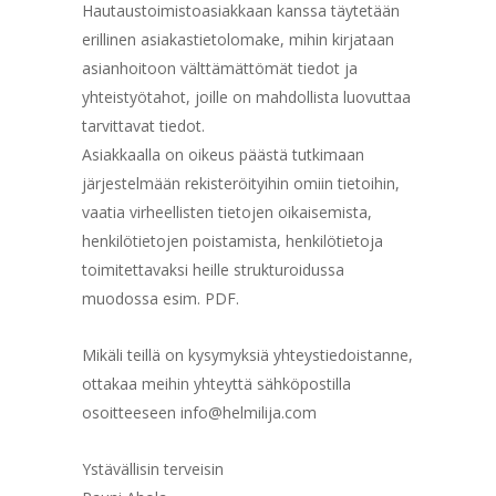
Hautaustoimistoasiakkaan kanssa täytetään
erillinen asiakastietolomake, mihin kirjataan
asianhoitoon välttämättömät tiedot ja
yhteistyötahot, joille on mahdollista luovuttaa
tarvittavat tiedot.
Asiakkaalla on oikeus päästä tutkimaan
järjestelmään rekisteröityihin omiin tietoihin,
vaatia virheellisten tietojen oikaisemista,
henkilötietojen poistamista, henkilötietoja
toimitettavaksi heille strukturoidussa
muodossa esim. PDF.
Mikäli teillä on kysymyksiä yhteystiedoistanne,
ottakaa meihin yhteyttä sähköpostilla
osoitteeseen info@helmilija.com
Ystävällisin terveisin