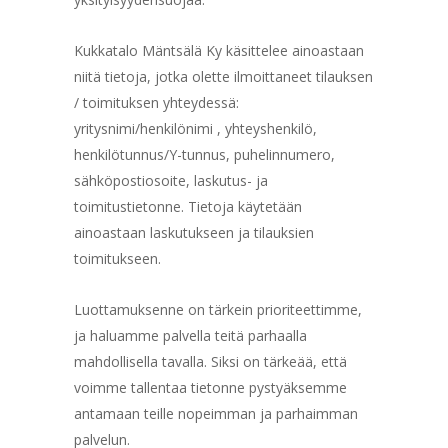
Kukkatalo Mäntsälä Ky käsittelee ainoastaan
niitä tietoja, jotka olette ilmoittaneet tilauksen
/ toimituksen yhteydessä:
yritysnimi/henkilönimi , yhteyshenkilö,
henkilötunnus/Y-tunnus, puhelinnumero,
sähköpostiosoite, laskutus- ja
toimitustietonne. Tietoja käytetään
ainoastaan laskutukseen ja tilauksien
toimitukseen.
Luottamuksenne on tärkein prioriteettimme,
ja haluamme palvella teitä parhaalla
mahdollisella tavalla. Siksi on tärkeää, että
voimme tallentaa tietonne pystyäksemme
antamaan teille nopeimman ja parhaimman
palvelun.