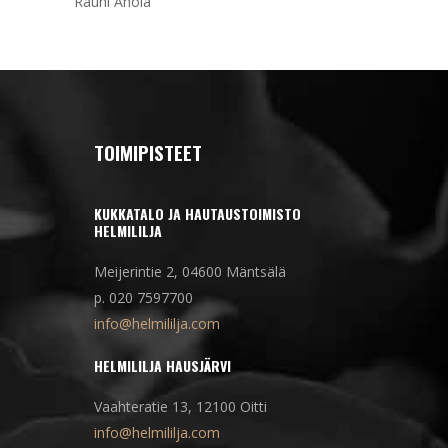
Rauni Ahola
TOIMIPISTEET
KUKKATALO JA HAUTAUSTOIMISTO
HELMILILJA
Meijerintie 2, 04600 Mäntsälä
p. 020 7597700
info@helmililja.com
HELMILILJA HAUSJÄRVI
Vaahteratie 13, 12100 Oitti
info@helmililja.com