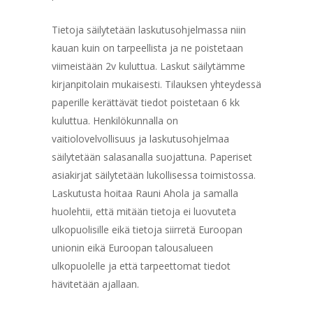
Tietoja säilytetään laskutusohjelmassa niin
kauan kuin on tarpeellista ja ne poistetaan
viimeistään 2v kuluttua. Laskut säilytämme
kirjanpitolain mukaisesti. Tilauksen yhteydessä
paperille kerättävät tiedot poistetaan 6 kk
kuluttua. Henkilökunnalla on
vaitiolovelvollisuus ja laskutusohjelmaa
säilytetään salasanalla suojattuna. Paperiset
asiakirjat säilytetään lukollisessa toimistossa.
Laskutusta hoitaa Rauni Ahola ja samalla
huolehtii, että mitään tietoja ei luovuteta
ulkopuolisille eikä tietoja siirretä Euroopan
unionin eikä Euroopan talousalueen
ulkopuolelle ja että tarpeettomat tiedot
hävitetään ajallaan.