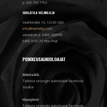
p. 020 759 7703
JUHLATILA HELMILILJA
Vaahteratie 13, 12100 Oitti
info@helmililja.com
varaukset p. 0400-450943
0400-518175 Pito-Piiat
POIKKEUSAUKIOLOAJAT
Mäntsälä:
Tarkista sesongin aukioloajat facebook-
sivuilta!
Hausjärvi:
Tarkista sesongin aukioloajat facebook-