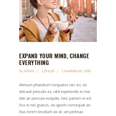
EXPAND YOUR MIND, CHANGE
EVERYTHING
by
Admin
Lifestyle
1 maaliskuun, 2016
Alienum phaedrum torquatos nec eu, vis
detraxit periculis ex, nihil expetendis in mei.
Mei an pericula euripidis, hinc partem ei est.
Eos ei nisl graecis, vix aperiri consequat an.
Eius lorem tincidunt vix at, vel pertinax