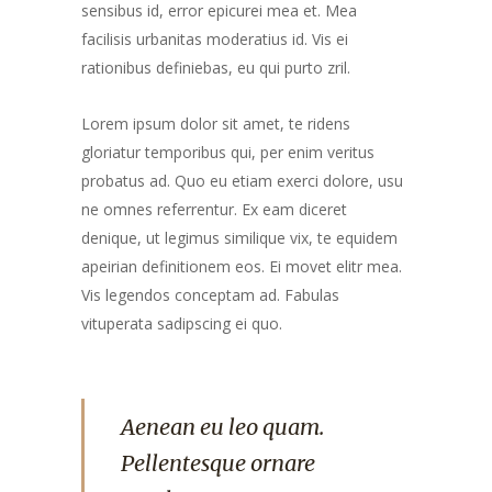
sensibus id, error epicurei mea et. Mea
facilisis urbanitas moderatius id. Vis ei
rationibus definiebas, eu qui purto zril.
Lorem ipsum dolor sit amet, te ridens
gloriatur temporibus qui, per enim veritus
probatus ad. Quo eu etiam exerci dolore, usu
ne omnes referrentur. Ex eam diceret
denique, ut legimus similique vix, te equidem
apeirian definitionem eos. Ei movet elitr mea.
Vis legendos conceptam ad. Fabulas
vituperata sadipscing ei quo.
Aenean eu leo quam.
Pellentesque ornare