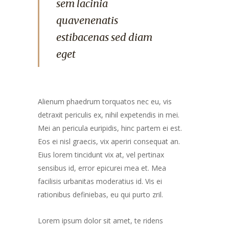
sem lacinia
quavenenatis
estibacenas sed diam
eget
Alienum phaedrum torquatos nec eu, vis
detraxit periculis ex, nihil expetendis in mei.
Mei an pericula euripidis, hinc partem ei est.
Eos ei nisl graecis, vix aperiri consequat an.
Eius lorem tincidunt vix at, vel pertinax
sensibus id, error epicurei mea et. Mea
facilisis urbanitas moderatius id. Vis ei
rationibus definiebas, eu qui purto zril.
Lorem ipsum dolor sit amet, te ridens