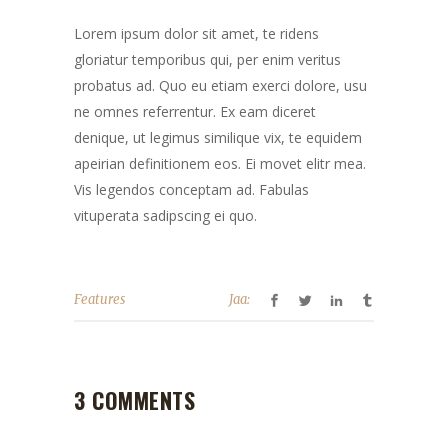
Lorem ipsum dolor sit amet, te ridens
gloriatur temporibus qui, per enim veritus
probatus ad. Quo eu etiam exerci dolore, usu
ne omnes referrentur. Ex eam diceret
denique, ut legimus similique vix, te equidem
apeirian definitionem eos. Ei movet elitr mea.
Vis legendos conceptam ad. Fabulas
vituperata sadipscing ei quo.
Features
Jaa:
3 COMMENTS