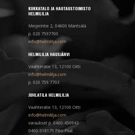
KUKKATALO JA HAUTAUSTOIMISTO
HELMILILJA
Meijerintie 2, 04600 Mäntsälä
p. 020 7597700
info@helmililja.com
HELMILILJA HAUSJÄRVI
Vaahteratie 13, 12100 Oitti
info@helmililja.com
p. 020 759 7703
JUHLATILA HELMILILJA
Vaahteratie 13, 12100 Oitti
info@helmililja.com
varaukset p. 0400-450943
0400-518175 Pito-Piiat