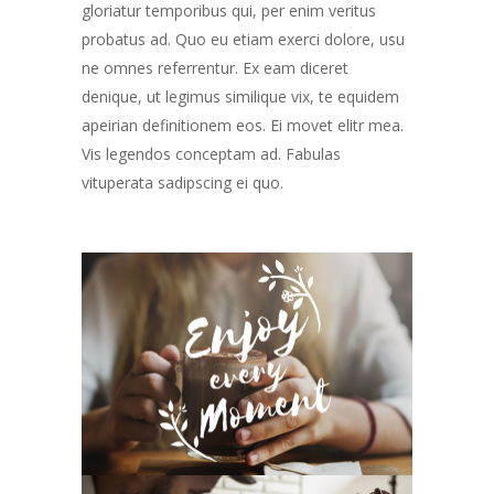
gloriatur temporibus qui, per enim veritus
probatus ad. Quo eu etiam exerci dolore, usu
ne omnes referrentur. Ex eam diceret
denique, ut legimus similique vix, te equidem
apeirian definitionem eos. Ei movet elitr mea.
Vis legendos conceptam ad. Fabulas
vituperata sadipscing ei quo.