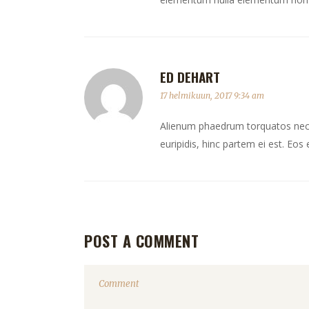
ED DEHART
17 helmikuun, 2017 9:34 am
Alienum phaedrum torquatos nec eu,
euripidis, hinc partem ei est. Eos e
POST A COMMENT