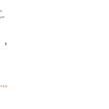
e,
vet
STAA