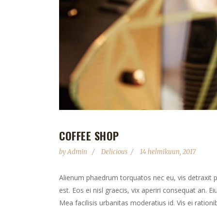
COFFEE SHOP
by
Admin
Delicious
14 helmikuun, 2017
Alienum phaedrum torquatos nec eu, vis detraxit peri
est. Eos ei nisl graecis, vix aperiri consequat an. Ei
Mea facilisis urbanitas moderatius id. Vis ei rationib