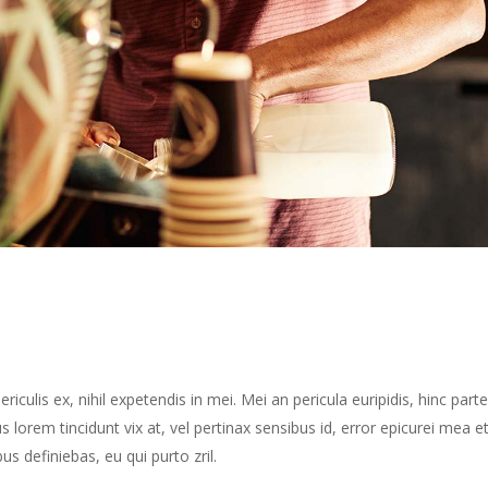
culis ex, nihil expetendis in mei. Mei an pericula euripidis, hinc part
us lorem tincidunt vix at, vel pertinax sensibus id, error epicurei mea et
us definiebas, eu qui purto zril.