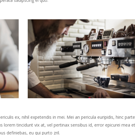
perata sadipscing ei quo.
culis ex, nihil expetendis in mei. Mei an pericula euripidis, hinc part
us lorem tincidunt vix at, vel pertinax sensibus id, error epicurei mea et
us definiebas, eu qui purto zril.