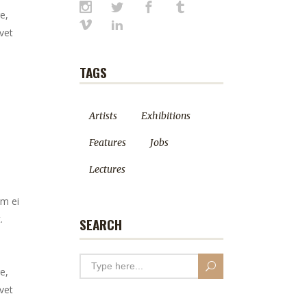
e,
vet
TAGS
Artists
Exhibitions
Features
Jobs
Lectures
em ei
.
SEARCH
e,
vet