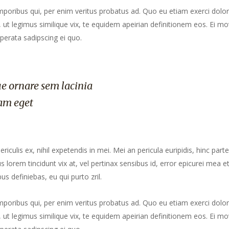
mporibus qui, per enim veritus probatus ad. Quo eu etiam exerci dolor
ut legimus similique vix, te equidem apeirian definitionem eos. Ei mo
perata sadipscing ei quo.
e ornare sem lacinia
am eget
culis ex, nihil expetendis in mei. Mei an pericula euripidis, hinc part
us lorem tincidunt vix at, vel pertinax sensibus id, error epicurei mea et
us definiebas, eu qui purto zril.
mporibus qui, per enim veritus probatus ad. Quo eu etiam exerci dolor
ut legimus similique vix, te equidem apeirian definitionem eos. Ei mo