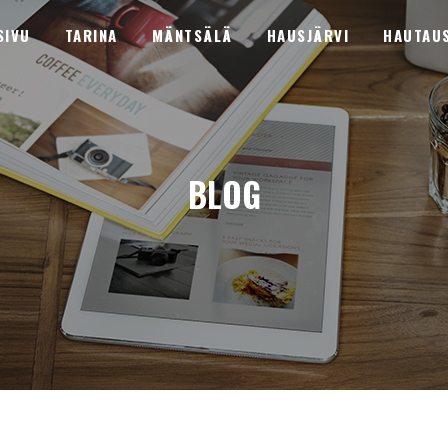
SIVU
TARINA
MÄNTSÄLÄ
HAUSJÄRVI
HAUTAU
BLOG