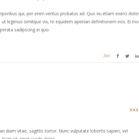
mporibus qui, per enim veritus probatus ad. Quo eu etiam exerci dolor
ut legimus similique vix, te equidem apeirian definitionem eos. Ei mo
perata sadipscing ei quo.
Jaa:
VA
 diam vitae, sagittis tortor. Nunc vulputate lobortis sapien, vel
Nam sit amet iaculis dolor.