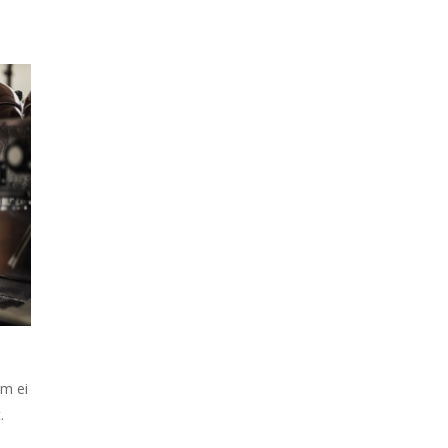
em ei
.