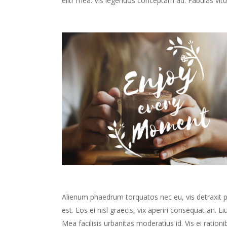
elitr mea. Vis legendos conceptam ad. Fabulas vitu
Alienum phaedrum torquatos nec eu, vis detraxit peri
est. Eos ei nisl graecis, vix aperiri consequat an. Ei
Mea facilisis urbanitas moderatius id. Vis ei rationib