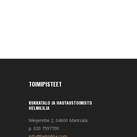
TOIMIPISTEET
KUKKATALO JA HAUTAUSTOIMISTO
HELMILILJA
Meijerintie 2, 04600 Mäntsälä
p. 020 7597700
info@helmililja.com