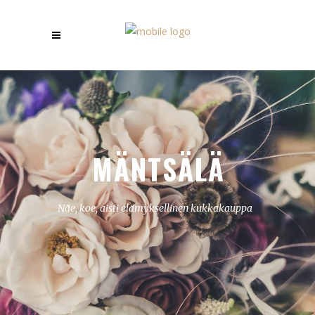
M
Ä
N
T
S
Ä
L
Ä
Näe, koe, aisti elämyksellinen kukkakauppa