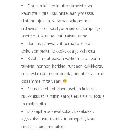
Floristin käsien kautta viimeistellyn
kaunista juhliisi, suunnitellaan yhdessä,
tilataan ajoissa, varataan aikaamme
riittävästi, näin käsityönä sidotut kimput ja
asetelmat kruunaavat tilaisuutenne
Runsas ja hyvä valikoima tuoreita
erikoisempiakin leikkokukkia ja -vihreitä
Kivat kimput päivän valikoimasta, väriä
tulvivia, hennon herkkiä, runsaan kukikkaita,
toiveesi mukaan modernia, perinteistä – me
osaamme mitä vaan!
Sisustukselliset viherkasvit ja kukkivat
ruukkukukat ja niihin satoja erilaisia ruukkuja
ja maljakoita
kukkapihalta kevätkukat, kesäkukat,
syyskukat, istutusruukut, amppelit, korit,
mullat ja pienlannoitteet