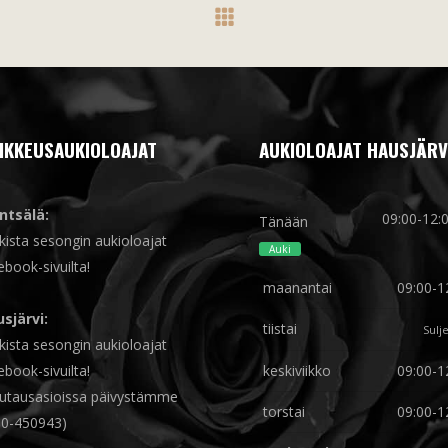
IKKEUSAUKIOLOAJAT
AUKIOLOAJAT HAUSJÄRV
ntsälä:
09:00-12:
Tänään
kista sesongin aukioloajat
Auki
ebook-sivuilta!
maanantai
09:00-1
sjärvi:
tiistai
Sulj
kista sesongin aukioloajat
ebook-sivuilta!
keskiviikko
09:00-1
utausasioissa päivystämme
torstai
09:00-1
0-450943)