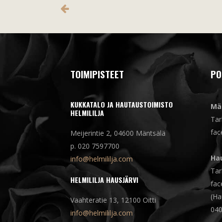
TOIMIPISTEET
PO
KUKKATALO JA HAUTAUSTOIMISTO
Mä
HELMILILJA
Tar
fac
Meijerintie 2, 04600 Mäntsälä
p. 020 7597700
Hau
info@helmililja.com
Tar
HELMILILJA HAUSJÄRVI
fac
(Ha
Vaahteratie 13, 12100 Oitti
040
info@helmililja.com