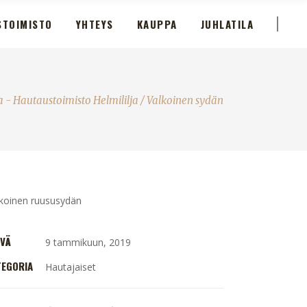
STOIMISTO
YHTEYS
KAUPPA
JUHLATILA
 - Hautaustoimisto Helmililja
/
Valkoinen sydän
lkoinen ruususydän
IVÄ
9 tammikuun, 2019
TEGORIA
Hautajaiset