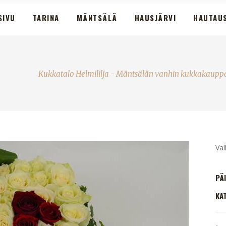
SIVU
TARINA
MÄNTSÄLÄ
HAUSJÄRVI
HAUTAU
Kukkatalo Helmililja - Mäntsälän vanhin kukkakauppa
Va
PÄ
KA