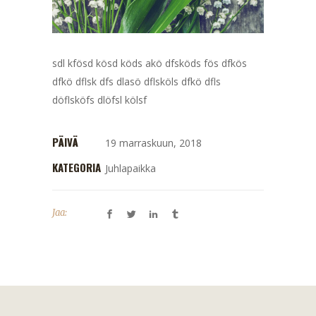
sdl kfösd kösd köds akö dfsköds fös dfkös
dfkö dflsk dfs dlasö dflsköls dfkö dfls
döflsköfs dlöfsl kölsf
PÄIVÄ
19 marraskuun, 2018
KATEGORIA
Juhlapaikka
Jaa: