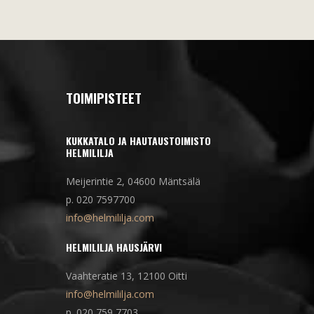
TOIMIPISTEET
KUKKATALO JA HAUTAUSTOIMISTO
HELMILILJA
Meijerintie 2, 04600 Mäntsälä
p. 020 7597700
info@helmililja.com
HELMILILJA HAUSJÄRVI
Vaahteratie 13, 12100 Oitti
info@helmililja.com
p. 020 759 7703