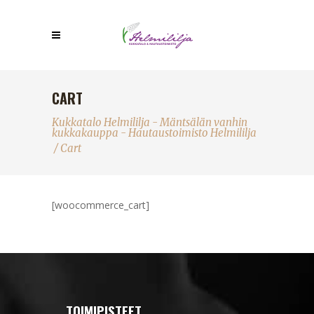
CART
Kukkatalo Helmililja - Mäntsälän vanhin
kukkakauppa - Hautaustoimisto Helmililja
/
Cart
[woocommerce_cart]
TOIMIPISTEET