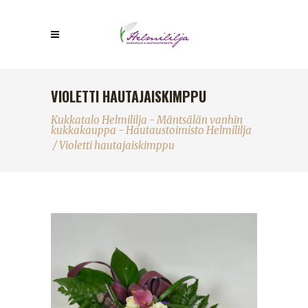
VIOLETTI HAUTAJAISKIMPPU
Kukkatalo Helmililja - Mäntsälän vanhin
kukkakauppa - Hautaustoimisto Helmililja
/
Violetti hautajaiskimppu