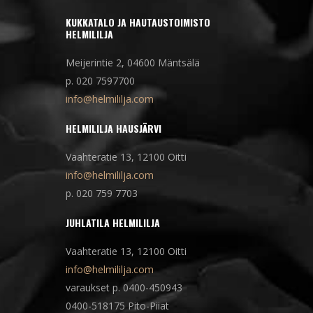
KUKKATALO JA HAUTAUSTOIMISTO
HELMILILJA
Meijerintie 2, 04600 Mäntsälä
p. 020 7597700
info@helmililja.com
HELMILILJA HAUSJÄRVI
Vaahteratie 13, 12100 Oitti
info@helmililja.com
p. 020 759 7703
JUHLATILA HELMILILJA
Vaahteratie 13, 12100 Oitti
info@helmililja.com
varaukset p. 0400-450943
0400-518175 Pito-Piiat