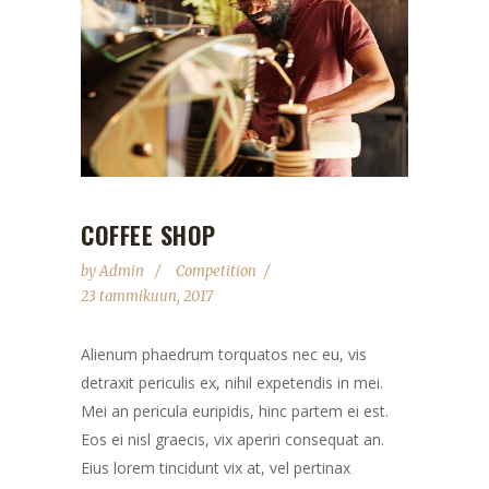
COFFEE SHOP
by
Admin
Competition
23 tammikuun, 2017
Alienum phaedrum torquatos nec eu, vis
detraxit periculis ex, nihil expetendis in mei.
Mei an pericula euripidis, hinc partem ei est.
Eos ei nisl graecis, vix aperiri consequat an.
Eius lorem tincidunt vix at, vel pertinax