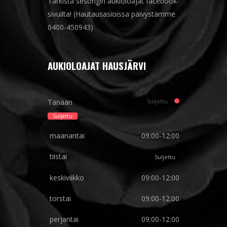
Tarkista sesongin aukioloajat facebook-
sivuilta! (Hautausasioissa päivystämme
0400-450943)
AUKIOLOAJAT HAUSJÄRVI
Tänään
Suljettu
Suljettu
maanantai
09:00-12:00
tiistai
Suljettu
keskiviikko
09:00-12:00
torstai
09:00-12:00
perjantai
09:00-12:00