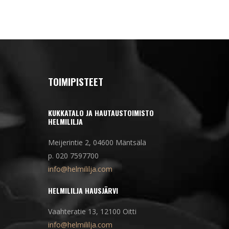
TOIMIPISTEET
KUKKATALO JA HAUTAUSTOIMISTO
HELMILILJA
Meijerintie 2, 04600 Mäntsälä
p. 020 7597700
info@helmililja.com
HELMILILJA HAUSJÄRVI
Vaahteratie 13, 12100 Oitti
info@helmililja.com