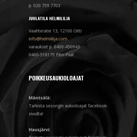
p. 020 759 7703
JUHLATILA HELMILILJA
Vaahteratie 13, 12100 Oitti
info@helmililja.com
varaukset p. 0400-450943
0400-518175 Pito-Piiat
POIKKEUSAUKIOLOAJAT
Mäntsälä:
Tarkista sesongin aukioloajat facebook-
sivuilta!
Hausjärvi: