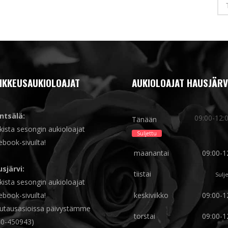
IKKEUSAUKIOLOAJAT
AUKIOLOAJAT HAUSJÄRV
ntsälä:
09:00-12:
Tänään
kista sesongin aukioloajat
Suljettu
ebook-sivuilta!
maanantai
09:00-1
sjärvi:
tiistai
Sulj
kista sesongin aukioloajat
ebook-sivuilta!
keskiviikko
09:00-1
utausasioissa päivystämme
torstai
09:00-1
0-450943)