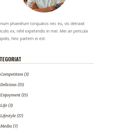
enum phaedrum torquatos nec eu, vis detraxit
iculis ex, nihil expetendis in mei. Mei an pericula
ipidis, hinc partem ei est.
TEGORIAT
Competition
(3)
Delicious
(15)
Enjoyment
(15)
Life
(3)
Lifestyle
(17)
Media
(7)