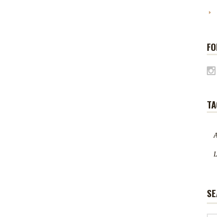
FO
TA
A
L
SE