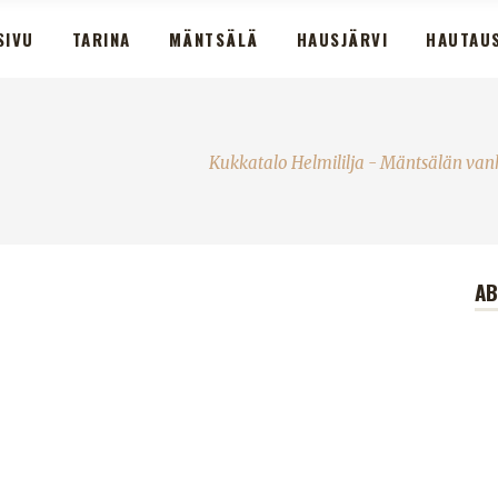
SIVU
TARINA
MÄNTSÄLÄ
HAUSJÄRVI
HAUTAU
Kukkatalo Helmililja - Mäntsälän van
A