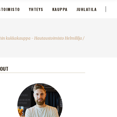
STOIMISTO
YHTEYS
KAUPPA
JUHLATILA
hin kukkakauppa - Hautaustoimisto Helmililja
/
BOUT