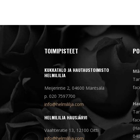
TOIMIPISTEET
PO
KUKKATALO JA HAUTAUSTOIMISTO
Mä
HELMILILJA
Tar
fac
Meijerintie 2, 04600 Mäntsälä
p. 020 7597700
Hau
info@helmililja.com
Tar
HELMILILJA HAUSJÄRVI
fac
(Ha
Vaahteratie 13, 12100 Oitti
040
info@helmililja.com