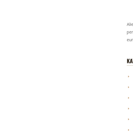
Ali
per
eur
KA