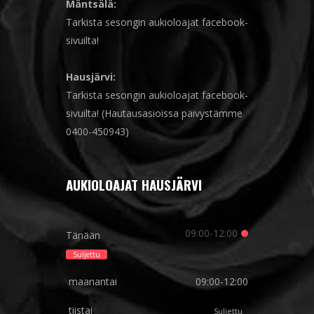
Mäntsälä:
Tarkista sesongin aukioloajat facebook-
sivuilta!
Hausjärvi:
Tarkista sesongin aukioloajat facebook-
sivuilta! (Hautausasioissa päivystämme
0400-450943)
AUKIOLOAJAT HAUSJÄRVI
09:00-12:00
Tänään
Suljettu
maanantai
09:00-12:00
tiistai
Suljettu