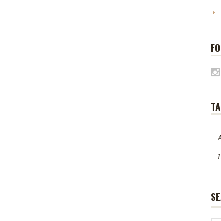
FO
TA
A
L
SE