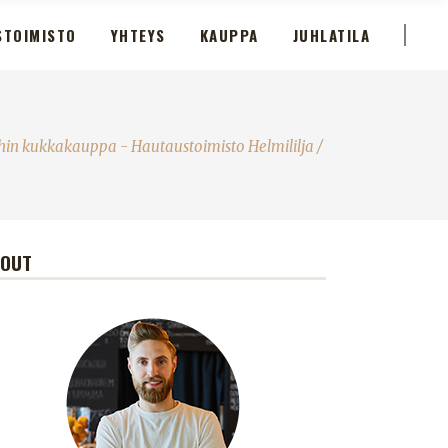
STOIMISTO
YHTEYS
KAUPPA
JUHLATILA
hin kukkakauppa - Hautaustoimisto Helmililja
/
BOUT