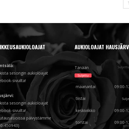
IKKEUSAUKIOLOAJAT
AUKIOLOAJAT HAUSJÄRV
ntsälä:
Tänään
Suljett
kista sesongin aukioloajat
Suljettu
ebook-sivuilta!
maanantai
09:00-1
sjärvi:
tiistai
Sulj
kista sesongin aukioloajat
ebook-sivuilta!
keskiviikko
09:00-1
utausasioissa päivystämme
torstai
09:00-1
0-450943)