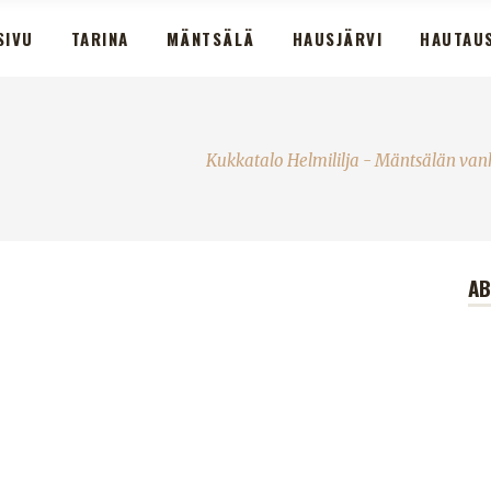
SIVU
TARINA
MÄNTSÄLÄ
HAUSJÄRVI
HAUTAU
Kukkatalo Helmililja - Mäntsälän van
A