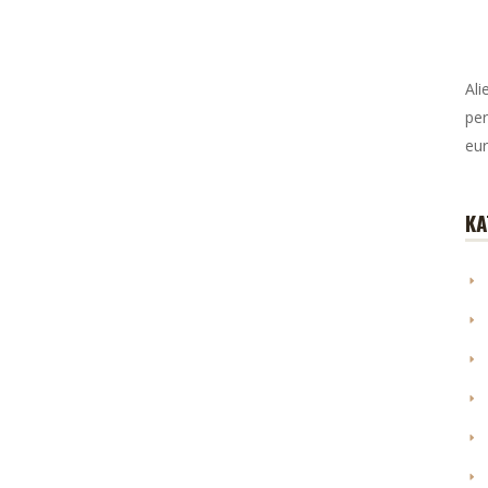
Ali
per
eur
KA