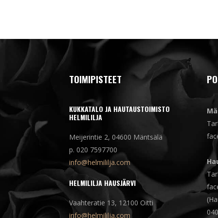
TOIMIPISTEET
PO
KUKKATALO JA HAUTAUSTOIMISTO
Mä
HELMILILJA
Tar
fac
Meijerintie 2, 04600 Mäntsälä
p. 020 7597700
Hau
info@helmililja.com
Tar
HELMILILJA HAUSJÄRVI
fac
(Ha
Vaahteratie 13, 12100 Oitti
040
info@helmililja.com