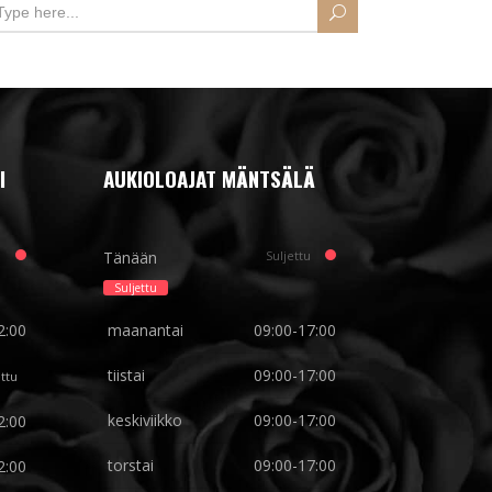
I
AUKIOLOAJAT MÄNTSÄLÄ
u
Tänään
Suljettu
Suljettu
2:00
maanantai
09:00-17:00
tiistai
09:00-17:00
ettu
keskiviikko
09:00-17:00
2:00
torstai
09:00-17:00
2:00