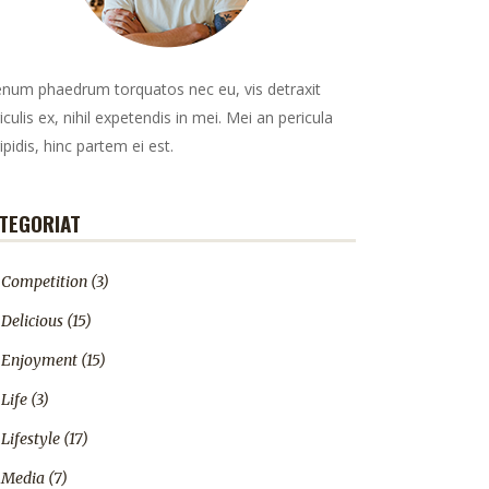
enum phaedrum torquatos nec eu, vis detraxit
iculis ex, nihil expetendis in mei. Mei an pericula
ipidis, hinc partem ei est.
TEGORIAT
Competition
(3)
Delicious
(15)
Enjoyment
(15)
Life
(3)
Lifestyle
(17)
Media
(7)